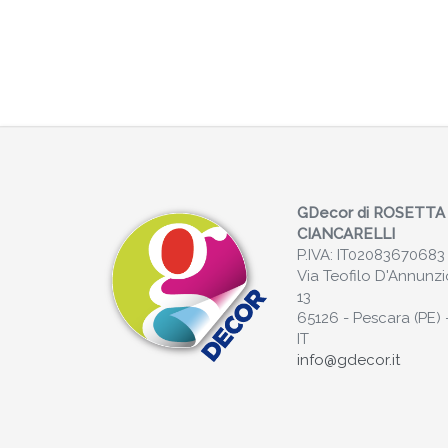
GDecor di ROSETTA
CIANCARELLI
P.IVA: IT02083670683
Via Teofilo D'Annunzi
13
65126 - Pescara (PE) 
IT
info@gdecor.it