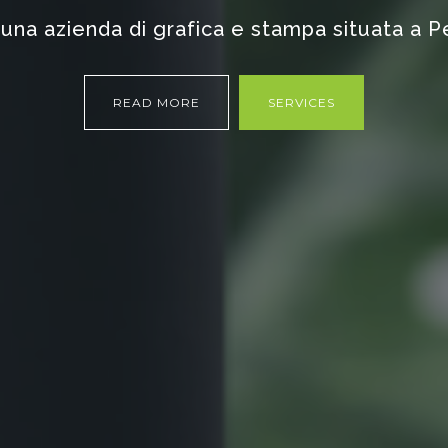
una azienda di grafica e stampa situata a P
sperti di stampa digitale e personalizzazion
READ MORE
EXPLORE
JOIN US
SERVICES