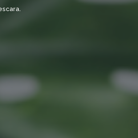
escara.
e.