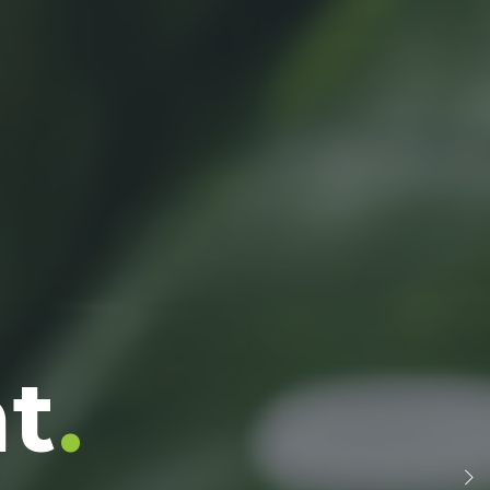
or
nt