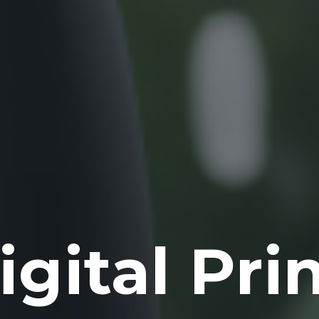
amo Gdec
igital Pri