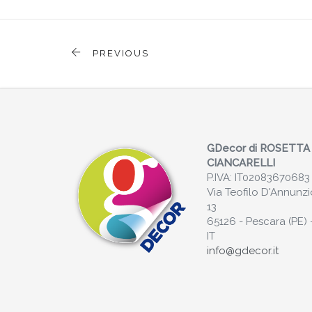
PREVIOUS
GDecor di ROSETTA
CIANCARELLI
P.IVA: IT02083670683
Via Teofilo D'Annunzi
13
65126 - Pescara (PE) 
IT
info@gdecor.it