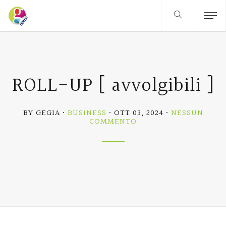
ROLL-UP [ avvolgibili ]
BY GEGIA
BUSINESS
OTT 03, 2024
NESSUN
SU
COMMENTO
ROLL-
UP
[
AVVOLGIBILI
]