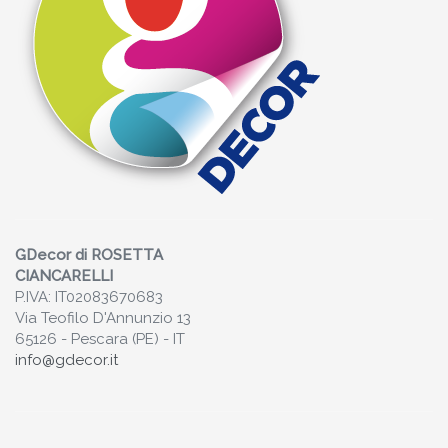
GDecor di ROSETTA
CIANCARELLI
P.IVA: IT02083670683
Via Teofilo D'Annunzio 13
65126 - Pescara (PE) - IT
info@gdecor.it